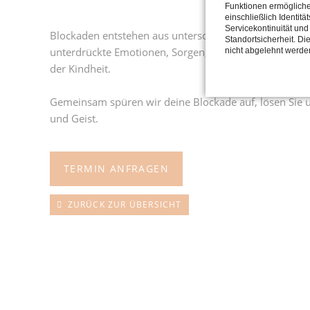
Funktionen ermöglich
einschließlich Identitä
Servicekontinuität und
Blockaden entstehen aus unterschiedlichsten Gründen.
Standortsicherheit. Di
unterdrückte Emotionen, Sorgen, Ängste… und nicht al
nicht abgelehnt werde
der Kindheit.
Gemeinsam spüren wir deine Blockade auf, lösen Sie 
und Geist.
TERMIN ANFRAGEN
ZURÜCK ZUR ÜBERSICHT