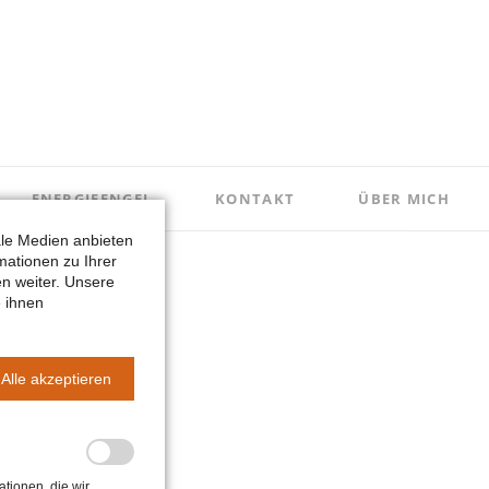
Nav
ENERGIEENGEL
KONTAKT
ÜBER MICH
übe
ale Medien anbieten
mationen zu Ihrer
n weiter. Unsere
e ihnen
Alle akzeptieren
tionen, die wir