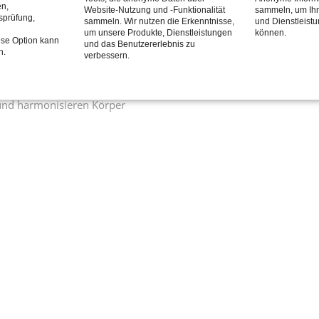
en,
Website-Nutzung und -Funktionalität
sammeln, um Ihn
tsprüfung,
sammeln. Wir nutzen die Erkenntnisse,
und Dienstleist
um unsere Produkte, Dienstleistungen
können.
 Verdrängte Trauer,
ese Option kann
und das Benutzererlebnis zu
le haben Ihren Ursprung in
n.
verbessern.
und harmonisieren Körper