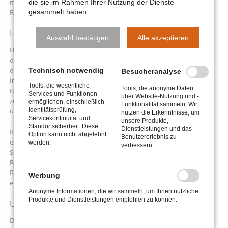
möglich. Bei bekannt werden von entsprechenden
die sie im Rahmen Ihrer Nutzung der Dienste
gesammelt haben.
Rechtsverletzungen werden wir diese Inhalte umgehend entfernen.
Haftung für Links
Auswahl bestätigen
Alle akzeptieren
Unser Angebot enthält Links zu externen Webseiten Dritter, auf
deren Inhalte wir keinen Einfluss haben. Deshalb können wir für
diese fremden Inhalte auch keine Gewähr übernehmen. Für die
Technisch notwendig
Besucheranalyse
Inhalte der verlinkten Seiten ist stets der jeweilige Anbieter oder
Tools, die wesentliche
Tools, die anonyme Daten
Betreiber der Seiten verantwortlich. Die verlinkten Seiten wurden
Services und Funktionen
über Website-Nutzung und -
zum Zeitpunkt der Verlinkung auf mögliche Rechtsverstöße
ermöglichen, einschließlich
Funktionalität sammeln. Wir
Identitätsprüfung,
überprüft.
nutzen die Erkenntnisse, um
Servicekontinuität und
unsere Produkte,
Standortsicherheit. Diese
Dienstleistungen und das
Rechtswidrige Inhalte waren zum Zeitpunkt der Verlinkung nicht
Option kann nicht abgelehnt
Benutzererlebnis zu
erkennbar. Eine permanente inhaltliche Kontrolle der verlinkten
werden.
verbessern.
Seiten ist jedoch ohne konkrete Anhaltspunkte einer
Rechtsverletzung nicht zumutbar. Bei bekannt werden von
Rechtsverletzungen werden wir derartige Links umgehend
Werbung
entfernen.
Anonyme Informationen, die wir sammeln, um Ihnen nützliche
Produkte und Dienstleistungen empfehlen zu können.
Urheberrecht
Die Betreiber der Seiten sind bemüht, stets die Urheberrechte