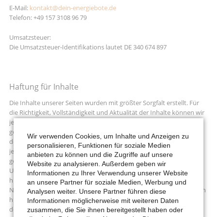
E-Mail:
kontakt@dein-energiebote.de
Telefon: +49 157 3108 96 79
Umsatzsteuer:
Die Umsatzsteuer-Identifikations lautet DE 340 674 897
Haftung für Inhalte
Die Inhalte unserer Seiten wurden mit größter Sorgfalt erstellt. Für
die Richtigkeit, Vollständigkeit und Aktualität der Inhalte können wir
jedoch keine Gewähr übernehmen. Als Diensteanbieter sind wir
gemäß Telemediengesetz für eigene Inhalte auf diesen Seiten nach
Wir verwenden Cookies, um Inhalte und Anzeigen zu
den allgemeinen Gesetzen verantwortlich. Diensteanbieter sind
personalisieren, Funktionen für soziale Medien
jedoch nicht verpflichtet, die von ihnen übermittelten oder
anbieten zu können und die Zugriffe auf unsere
gespeicherten fremden Informationen zu überwachen oder nach
Website zu analysieren. Außerdem geben wir
Umständen zu forschen, die auf eine rechtswidrige Tätigkeit
Informationen zu Ihrer Verwendung unserer Website
hinweisen. Verpflichtungen zur Entfernung oder Sperrung der
an unsere Partner für soziale Medien, Werbung und
Nutzung von Informationen nach den allgemeinen Gesetzen bleiben
Analysen weiter. Unsere Partner führen diese
hiervon unberührt. Eine diesbezügliche Haftung ist jedoch erst ab
Informationen möglicherweise mit weiteren Daten
dem Zeitpunkt der Kenntnis einer konkreten Rechtsverletzung
zusammen, die Sie ihnen bereitgestellt haben oder