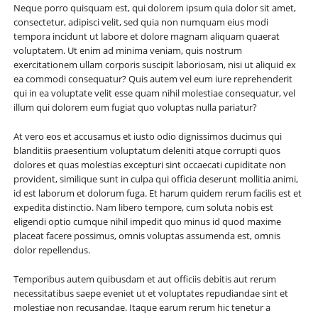
Neque porro quisquam est, qui dolorem ipsum quia dolor sit amet,
consectetur, adipisci velit, sed quia non numquam eius modi
tempora incidunt ut labore et dolore magnam aliquam quaerat
voluptatem. Ut enim ad minima veniam, quis nostrum
exercitationem ullam corporis suscipit laboriosam, nisi ut aliquid ex
ea commodi consequatur? Quis autem vel eum iure reprehenderit
qui in ea voluptate velit esse quam nihil molestiae consequatur, vel
illum qui dolorem eum fugiat quo voluptas nulla pariatur?
At vero eos et accusamus et iusto odio dignissimos ducimus qui
blanditiis praesentium voluptatum deleniti atque corrupti quos
dolores et quas molestias excepturi sint occaecati cupiditate non
provident, similique sunt in culpa qui officia deserunt mollitia animi,
id est laborum et dolorum fuga. Et harum quidem rerum facilis est et
expedita distinctio. Nam libero tempore, cum soluta nobis est
eligendi optio cumque nihil impedit quo minus id quod maxime
placeat facere possimus, omnis voluptas assumenda est, omnis
dolor repellendus.
Temporibus autem quibusdam et aut officiis debitis aut rerum
necessitatibus saepe eveniet ut et voluptates repudiandae sint et
molestiae non recusandae. Itaque earum rerum hic tenetur a