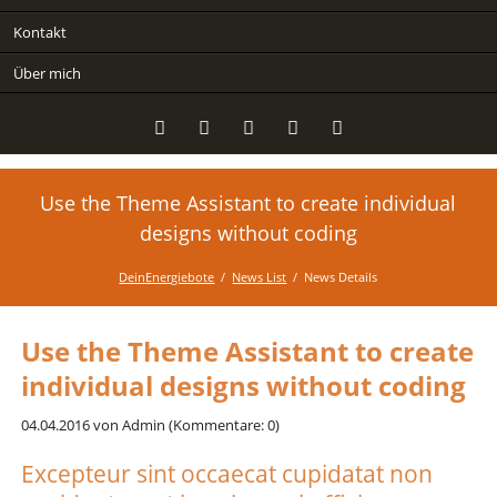
Kontakt
Über mich
Use the Theme Assistant to create individual
Twitter
LinkedIn
Google+
Facebook
RSS-
Feed
designs without coding
DeinEnergiebote
News List
News Details
Use the Theme Assistant to create
individual designs without coding
04.04.2016
von Admin (Kommentare: 0)
Excepteur sint occaecat cupidatat non