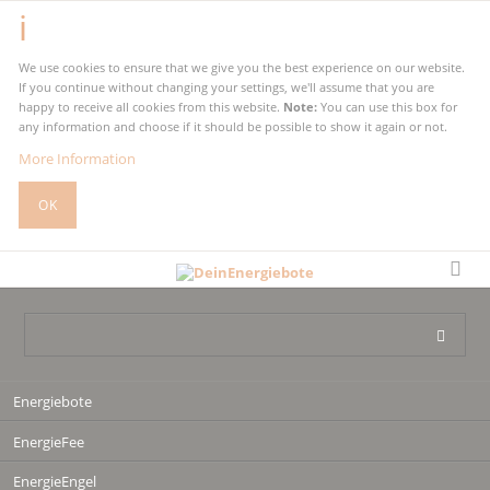
We use cookies to ensure that we give you the best experience on our website.
If you continue without changing your settings, we'll assume that you are
happy to receive all cookies from this website.
Note:
You can use this box for
any information and choose if it should be possible to show it again or not.
More Information
OK
Navigation
Energiebote
überspringen
EnergieFee
EnergieEngel