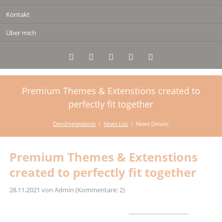
Kontakt
Über mich
Premium Themes & Extenstions created to
Twitter
LinkedIn
Google+
Facebook
RSS-
Feed
perfectly fit together
DeinEnergiebote
News List
News Details
Premium Themes & Extenstions
created to perfectly fit together
28.11.2021
von Admin (Kommentare: 2)