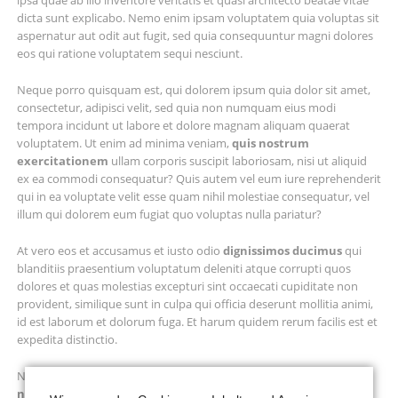
ipsa quae ab illo inventore veritatis et quasi architecto beatae vitae
dicta sunt explicabo. Nemo enim ipsam voluptatem quia voluptas sit
aspernatur aut odit aut fugit, sed quia consequuntur magni dolores
eos qui ratione voluptatem sequi nesciunt.
Neque porro quisquam est, qui dolorem ipsum quia dolor sit amet,
consectetur, adipisci velit, sed quia non numquam eius modi
tempora incidunt ut labore et dolore magnam aliquam quaerat
voluptatem. Ut enim ad minima veniam,
quis nostrum
exercitationem
ullam corporis suscipit laboriosam, nisi ut aliquid
ex ea commodi consequatur? Quis autem vel eum iure reprehenderit
qui in ea voluptate velit esse quam nihil molestiae consequatur, vel
illum qui dolorem eum fugiat quo voluptas nulla pariatur?
At vero eos et accusamus et iusto odio
dignissimos ducimus
qui
blanditiis praesentium voluptatum deleniti atque corrupti quos
dolores et quas molestias excepturi sint occaecati cupiditate non
provident, similique sunt in culpa qui officia deserunt mollitia animi,
id est laborum et dolorum fuga. Et harum quidem rerum facilis est et
expedita distinctio.
Nam libero tempore, cum soluta nobis est eligendi
optio cumque
nihil
impedit quo minus id quod maxime placeat facere possimus,