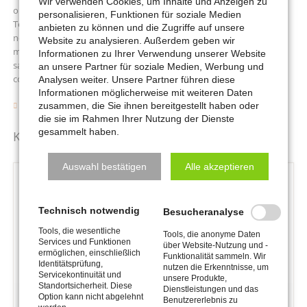
Wir verwenden Cookies, um Inhalte und Anzeigen zu
omnis voluptas assumenda est, omnis dolor repellendus.
personalisieren, Funktionen für soziale Medien
Temporibus autem quibusdam et aut officiis debitis aut rerum
anbieten zu können und die Zugriffe auf unsere
necessitatibus saepe eveniet ut et voluptates repudiandae sint et
Website zu analysieren. Außerdem geben wir
molestiae non recusandae. Itaque earum rerum hic tenetur a
Informationen zu Ihrer Verwendung unserer Website
sapiente delectus, ut aut reiciendis voluptatibus maiores alias
an unsere Partner für soziale Medien, Werbung und
consequatur aut perferendis doloribus asperiores repellat.
Analysen weiter. Unsere Partner führen diese
Informationen möglicherweise mit weiteren Daten
zusammen, die Sie ihnen bereitgestellt haben oder
Zurück
die sie im Rahmen Ihrer Nutzung der Dienste
gesammelt haben.
Kommentare
Auswahl bestätigen
Alle akzeptieren
Kommentar von
RockSolid Demo
|
28. Juni 2012
Technisch notwendig
Lorem ipsum dolor sit amet, consectetur adipiscing
Besucheranalyse
elit. In sollicitudin quam turpis, ac tristique sem.
Tools, die wesentliche
Tools, die anonyme Daten
Proin ac est ipsum. Fusce fringilla pretium turpis a
Services und Funktionen
über Website-Nutzung und -
ermöglichen, einschließlich
Funktionalität sammeln. Wir
lobortis. In iaculis nunc turpis.
Identitätsprüfung,
nutzen die Erkenntnisse, um
Servicekontinuität und
unsere Produkte,
Standortsicherheit. Diese
Donec lorem dolor, viverra at vestibulum nec,
Dienstleistungen und das
Option kann nicht abgelehnt
Benutzererlebnis zu
pulvinar vel neque. Maecenas nec lectus urna, at