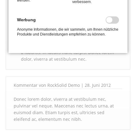
werden.
verbessern.
euismod diam. Etiam turpis est, ultricies sed
eleifend ac, elementum nec nibh.
Werbung
Antwort von Admin
Anonyme Informationen, die wir sammeln, um Ihnen nützliche
Produkte und Dienstleistungen empfehlen zu können.
In sollicitudin quam turpis, ac tristique sem.
Proin ac est ipsum. Fusce fringilla pretium turpis
a lobortis. In iaculis nunc turpis. Donec lorem
dolor, viverra at vestibulum nec.
Kommentar von RockSolid Demo |
28. Juni 2012
Donec lorem dolor, viverra at vestibulum nec,
pulvinar vel neque. Maecenas nec lectus urna, at
euismod diam. Etiam turpis est, ultricies sed
eleifend ac, elementum nec nibh.