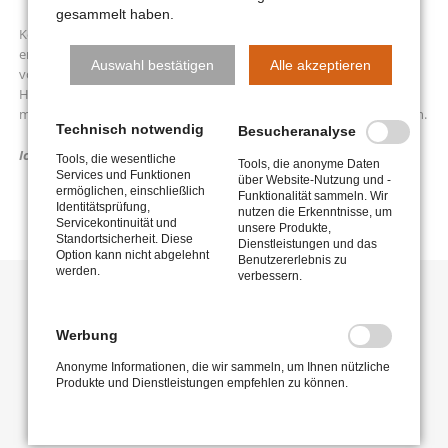
gesammelt haben.
Kontinuierliche Aus- und Weiterbildungen im Bereich der
energetischen Heilung haben es mir ermöglicht, meine bereits
Auswahl bestätigen
Alle akzeptieren
vorhandenen intuitiven Fähigkeiten und meine Sensibilität für die
Heilarbeit zu festigen. Mit Leidenschaft und Empathie folge ich
meiner Berufung und habe tatsächlich meinen Lebensweg gefunden.
Technisch notwendig
Besucheranalyse
Ich bin da, um dir zu helfen.
Tools, die wesentliche
Tools, die anonyme Daten
Services und Funktionen
über Website-Nutzung und -
ermöglichen, einschließlich
Funktionalität sammeln. Wir
Identitätsprüfung,
nutzen die Erkenntnisse, um
Servicekontinuität und
unsere Produkte,
Standortsicherheit. Diese
Dienstleistungen und das
Option kann nicht abgelehnt
Benutzererlebnis zu
werden.
verbessern.
AUS- UND
WEITERBILDUNGEN
Werbung
Anonyme Informationen, die wir sammeln, um Ihnen nützliche
Produkte und Dienstleistungen empfehlen zu können.
Certified Corehealer