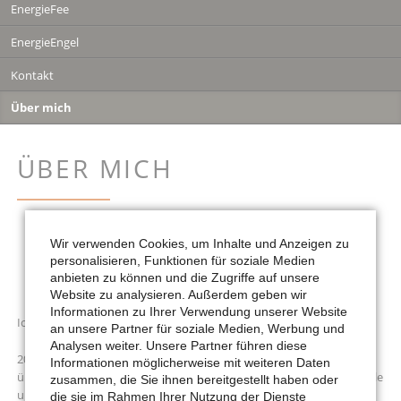
EnergieFee
EnergieEngel
Kontakt
Über mich
ÜBER MICH
Wir verwenden Cookies, um Inhalte und Anzeigen zu
personalisieren, Funktionen für soziale Medien
anbieten zu können und die Zugriffe auf unsere
Website zu analysieren. Außerdem geben wir
Informationen zu Ihrer Verwendung unserer Website
Ich bin Sonja Peix, geboren 1983 im beschaulichen Helmstedt.
an unsere Partner für soziale Medien, Werbung und
Analysen weiter. Unsere Partner führen diese
2020 habe ich eine Neuorientierung gewagt. Von meiner
Informationen möglicherweise mit weiteren Daten
überwiegend wissenschaftlich geprägten Welt bin ich in die spirituelle
zusammen, die Sie ihnen bereitgestellt haben oder
und energetische Welt eingetaucht.
die sie im Rahmen Ihrer Nutzung der Dienste