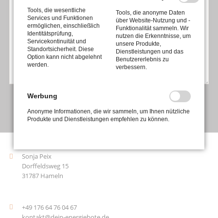
Tools, die wesentliche
Tools, die anonyme Daten
Services und Funktionen
über Website-Nutzung und -
ermöglichen, einschließlich
Funktionalität sammeln. Wir
Identitätsprüfung,
nutzen die Erkenntnisse, um
Servicekontinuität und
unsere Produkte,
Standortsicherheit. Diese
Dienstleistungen und das
Option kann nicht abgelehnt
Benutzererlebnis zu
werden.
verbessern.
Werbung
ABSENDEN
Anonyme Informationen, die wir sammeln, um Ihnen nützliche
Produkte und Dienstleistungen empfehlen zu können.
Sonja Peix
Dorffeldsweg 15
31787 Hameln
+49 176 64 76 04 67
kontakt@dein-energiebote.de