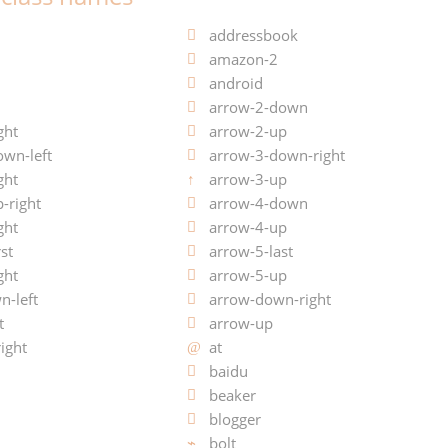
addressbook
amazon-2
android
arrow-2-down
ght
arrow-2-up
own-left
arrow-3-down-right
ght
arrow-3-up
-right
arrow-4-down
ght
arrow-4-up
st
arrow-5-last
ght
arrow-5-up
n-left
arrow-down-right
t
arrow-up
ight
at
baidu
beaker
blogger
bolt