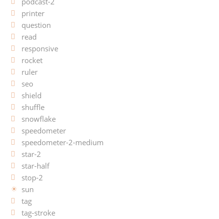
podcast-2
printer
question
read
responsive
rocket
ruler
seo
shield
shuffle
snowflake
speedometer
speedometer-2-medium
star-2
star-half
stop-2
sun
tag
tag-stroke