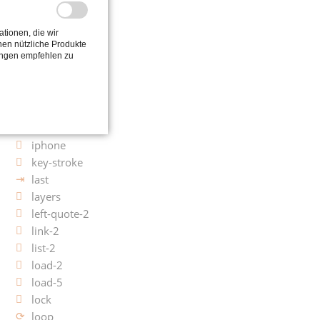
glasses
gplus-2
tionen, die wir
grid-2
en nützliche Produkte
ungen empfehlen zu
headphones
heartbeat
home-2
ie
info-2
iphone
key-stroke
last
layers
left-quote-2
link-2
list-2
load-2
load-5
lock
loop