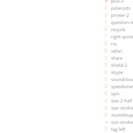
plus-3
polaroids
printer-2
question-
recycle
right-quot
rss
safari
share
shield-2
skype
soundclou
speedomet
spin
star-2-half
star-stroke
stumbleu
sun-stroke
tag-left