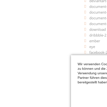
deviantart
document
document-
document
document-
download
dribbble-2
ember
eye
facebook-
feed
firefox
Wir verwenden Cook
zu können und die 
flag
Verwendung unserer
flickr-2
Partner führen die
folders
bereitgestellt hab
fork
fullscreen
gallery
git-2