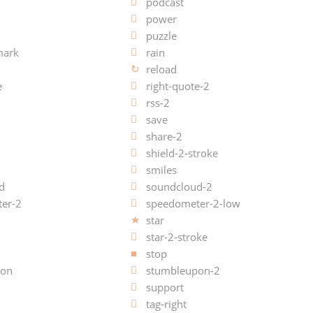
podcast
power
puzzle
mark
rain
reload
e
right-quote-2
rss-2
save
share-2
shield-2-stroke
smiles
d
soundcloud-2
er-2
speedometer-2-low
star
star-2-stroke
stop
pon
stumbleupon-2
support
tag-right