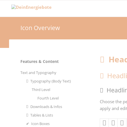
Icon Overview
Head
Navigation
Features & Content
überspringen
Text and Typography
Headli
Typography (Body Text)
Headlin
Third Level
Fourth Level
Choose the pe
Downloads & Infos
apply and edit
Tables & Lists
Icon Boxes