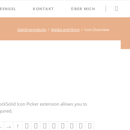
Navigation
EENGEL
KONTAKT
ÜBER MICH
überspringen
DeinEnergiebote
Media and More
Icon Overview
ckSolid Icon Picker extension allows you to
quired.