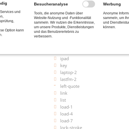
github-cat
ndig
Besucheranalyse
Werbung
gplus
 Services und
Tools, die anonyme Daten über
Anonyme Informa
grid
en,
Website-Nutzung und -Funktionalität
sammeln, um Ihn
tsprüfung,
sammeln. Wir nutzen die Erkenntnisse,
und Dienstleist
hd
um unsere Produkte, Dienstleistungen
können.
heart-stroke
ese Option kann
und das Benutzererlebnis zu
n.
verbessern.
home
html5-stroke
info
ipad
key
laptop-2
lastfm-2
left-quote
link
list
load-1
load-4
load-7
lock-stroke