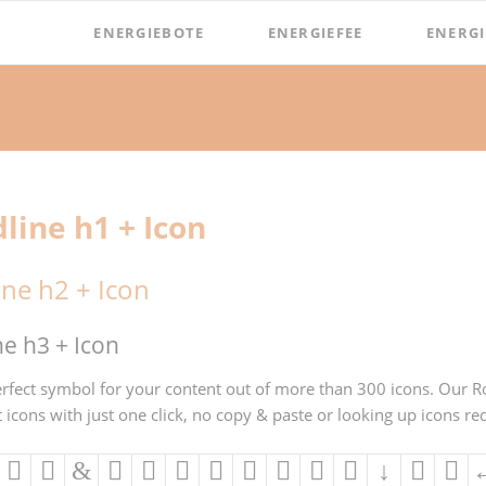
ENERGIEBOTE
ENERGIEFEE
ENERGI
line h1 + Icon
ne h2 + Icon
e h3 + Icon
rfect symbol for your content out of more than 300 icons. Our Ro
 icons with just one click, no copy & paste or looking up icons re