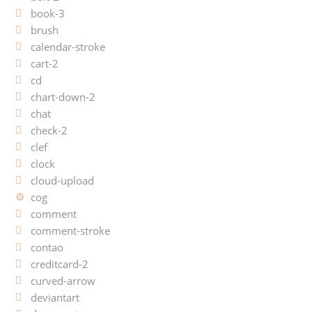
book-3
brush
calendar-stroke
cart-2
cd
chart-down-2
chat
check-2
clef
clock
cloud-upload
cog
comment
comment-stroke
contao
creditcard-2
curved-arrow
deviantart