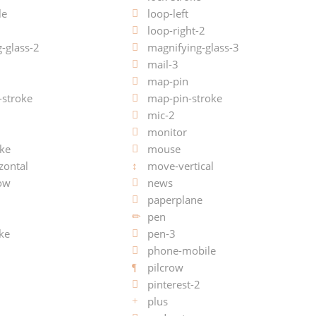
le
loop-left
loop-right-2
-glass-2
magnifying-glass-3
mail-3
map-pin
-stroke
map-pin-stroke
mic-2
monitor
ke
mouse
zontal
move-vertical
ow
news
paperplane
pen
ke
pen-3
phone-mobile
pilcrow
pinterest-2
plus