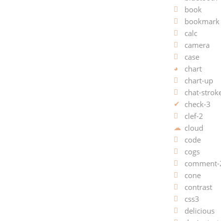
book
bookmark
calc
camera
case
chart
chart-up
chat-strok
check-3
clef-2
cloud
code
cogs
comment-
cone
contrast
css3
delicious