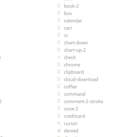
book-2
box
calendar
cart
cc
chart-down
chart-up-2
e
check
chrome
clipboard
cloud-download
coffee
command
2
comment-2-stroke
cone-2
creditcard
cursor
denied