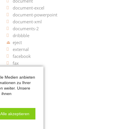
document
document-excel
document-powerpoint
document-xml
documents-2
dribbble
eject
external
facebook
fax
female
first
ale Medien anbieten
mationen zu Ihrer
flickr
n weiter. Unsere
folder
e ihnen
font-2
forrst-2
funnel
Alle akzeptieren
git
github