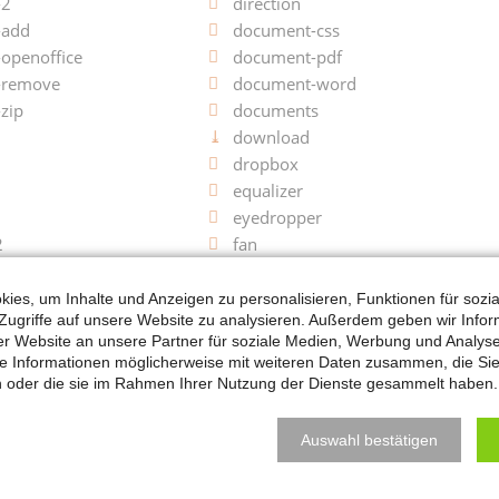
-2
direction
-add
document-css
openoffice
document-pdf
-remove
document-word
zip
documents
download
dropbox
equalizer
eyedropper
2
fan
feed-2
firewire
ies, um Inhalte und Anzeigen zu personalisieren, Funktionen für sozi
Zugriffe auf unsere Website zu analysieren. Außerdem geben wir Infor
flag-2
 Website an unsere Partner für soziale Medien, Werbung und Analyse
floppy
se Informationen möglicherweise mit weiteren Daten zusammen, die Si
font
en oder die sie im Rahmen Ihrer Nutzung der Dienste gesammelt haben.
forrst
fullscreen-exit
Auswahl bestätigen
game
git-3