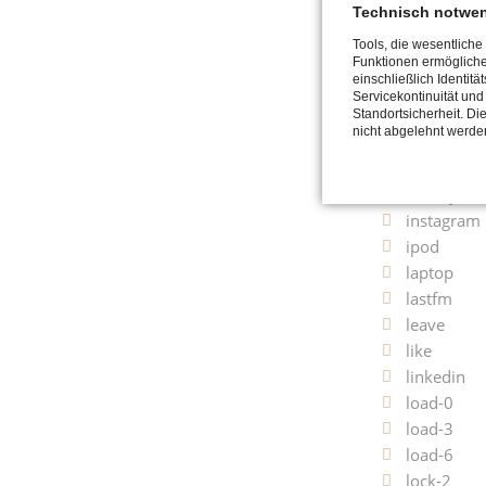
github-2
Technisch notwe
globe
Tools, die wesentliche
gplus-3
Funktionen ermöglich
einschließlich Identitä
hash
Servicekontinuität und
heart
Standortsicherheit. Di
nicht abgelehnt werde
help
html5
infinity
instagram
ipod
laptop
lastfm
leave
like
linkedin
load-0
load-3
load-6
lock-2