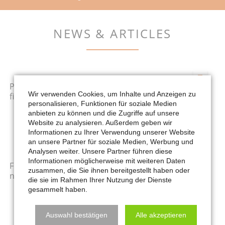
NEWS & ARTICLES
28.11.2021
Premium Themes & Extenstions created to perfectly
Wir verwenden Cookies, um Inhalte und Anzeigen zu
fit together
personalisieren, Funktionen für soziale Medien
RockSolid Themes and Extensions are made to work. We release fast,
anbieten zu können und die Zugriffe auf unsere
regular updates to ensure you can always rely on our foundation of
Website zu analysieren. Außerdem geben wir
lovingly designed themes and solid extensions.
Informationen zu Ihrer Verwendung unserer Website
an unsere Partner für soziale Medien, Werbung und
Analysen weiter. Unsere Partner führen diese
05.05.2017
Informationen möglicherweise mit weiteren Daten
Fully Responsive, Retina Ready and made to fit your
zusammen, die Sie ihnen bereitgestellt haben oder
needs
die sie im Rahmen Ihrer Nutzung der Dienste
gesammelt haben.
Discover how RockSolid Themes and Extensions can completely
transform the way you work. Start your next project using one of our
high quality Contao Themes and save time and money.
Auswahl bestätigen
Alle akzeptieren