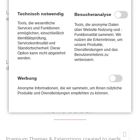
04.04.2016
Use the Theme Assistant to create individual designs
Technisch notwendig
Besucheranalyse
without coding
Tools, die wesentliche
Tools, die anonyme Daten
Easily change the fonts, colors and backgrounds with the click of a
Services und Funktionen
über Website-Nutzung und -
ermöglichen, einschließlich
button and without touching a single line of code. Make your theme
Funktionalität sammeln. Wir
Identitätsprüfung,
your own unique website, for a fraction of the price.
nutzen die Erkenntnisse, um
Servicekontinuität und
unsere Produkte,
Standortsicherheit. Diese
Dienstleistungen und das
Option kann nicht abgelehnt
Benutzererlebnis zu
03.03.2015
werden.
verbessern.
Lovingly hand-coded, fast, reliable and always up-to-
date
Get regular free updates and improvements for your theme. Since
Werbung
we use the Contao Extension Repository for all our plugins updating
Anonyme Informationen, die wir sammeln, um Ihnen nützliche
to the latest version is a matter of seconds.
Produkte und Dienstleistungen empfehlen zu können.
NEWS SLIDER
28.11.2021
von Admin (Kommentare: 2)
Premium Themes & Extenstions created to perfectly