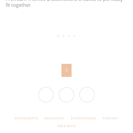
fit together
RockSolid Themes and Extensions are made to work. We release fast,
regular updates to ensure you can always rely on our foundation of
lovingly designed themes and solid extensions.
Facebook
Twitter
Google+
NAVIGATION
ENERGIEBOTE
ENERGIEFEE
ENERGIEENGEL
KONTAKT
ÜBERSPRINGEN
ÜBER MICH