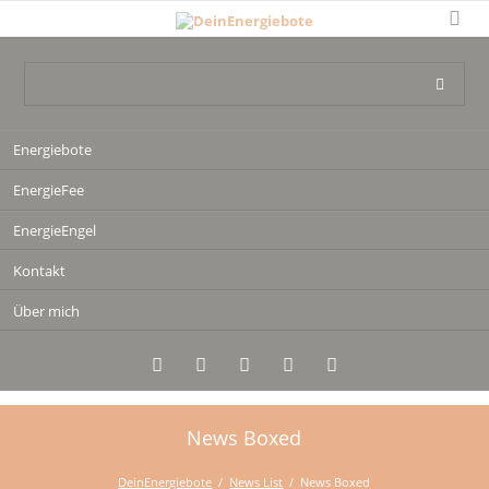
Navigation
Energiebote
überspringen
EnergieFee
EnergieEngel
Kontakt
Über mich
News Boxed
Twitter
LinkedIn
Google+
Facebook
RSS-
Feed
DeinEnergiebote
News List
News Boxed