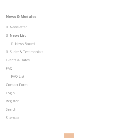
ALWAYS
UP-
Navigation
News & Modules
TO-
DATE
überspringen
Newsletter
News List
News Boxed
Slider & Testimonials
Events & Dates
FAQ
FAQ List
Contact Form
Login
Register
Search
Sitemap