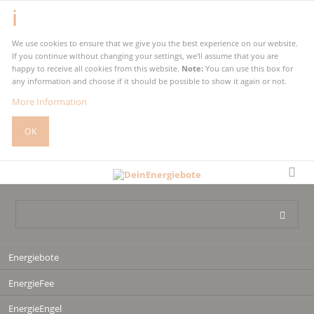
We use cookies to ensure that we give you the best experience on our website.
If you continue without changing your settings, we'll assume that you are
happy to receive all cookies from this website.
Note:
You can use this box for
any information and choose if it should be possible to show it again or not.
More Information
OK
Navigation
Energiebote
überspringen
EnergieFee
EnergieEngel