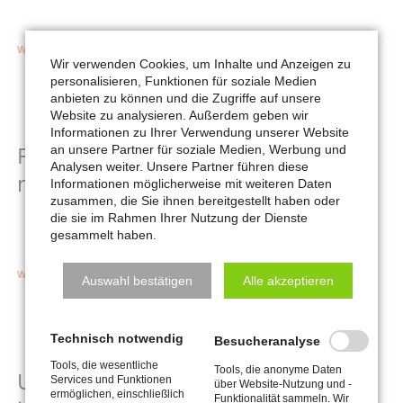
regular updates to ensure you can always rely on our foundation of
lovingly designed themes and solid extensions.
PREMIUM
WEITERLESEN …
Wir verwenden Cookies, um Inhalte und Anzeigen zu
THEMES
&
personalisieren, Funktionen für soziale Medien
EXTENSTIONS
anbieten zu können und die Zugriffe auf unsere
CREATED
Website zu analysieren. Außerdem geben wir
05
Von Admin, (Kommentare: 1)
TO
Informationen zu Ihrer Verwendung unserer Website
PERFECTLY
Fully Responsive, Retina Ready and
MAI
an unsere Partner für soziale Medien, Werbung und
FIT
Analysen weiter. Unsere Partner führen diese
made to fit your needs
TOGETHER
Informationen möglicherweise mit weiteren Daten
zusammen, die Sie ihnen bereitgestellt haben oder
Discover how RockSolid Themes and Extensions can completely
die sie im Rahmen Ihrer Nutzung der Dienste
transform the way you work. Start your next project using one of our
gesammelt haben.
high quality Contao Themes and save time and money.
FULLY
WEITERLESEN …
Auswahl bestätigen
Alle akzeptieren
RESPONSIVE,
RETINA
READY
Technisch notwendig
AND
Besucheranalyse
04
Von Admin, (Kommentare: 0)
MADE
Tools, die wesentliche
Tools, die anonyme Daten
TO
Use the Theme Assistant to create
APR
Services und Funktionen
über Website-Nutzung und -
FIT
ermöglichen, einschließlich
Funktionalität sammeln. Wir
YOUR